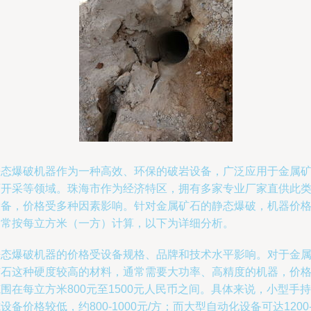
静态爆破机器作为一种高效、环保的破岩设备，广泛应用于金属
石开采等领域。珠海市作为经济特区，拥有多家专业厂家直供此
设备，价格受多种因素影响。针对金属矿石的静态爆破，机器价
通常按每立方米（一方）计算，以下为详细分析。
静态爆破机器的价格受设备规格、品牌和技术水平影响。对于金
矿石这种硬度较高的材料，通常需要大功率、高精度的机器，价
围在每立方米800元至1500元人民币之间。具体来说，小型手持
设备价格较低，约800-1000元/方；而大型自动化设备可达1200