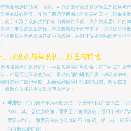
在有色金属选矿领域，高效、可靠的磨矿设备是保障生产效益与
品质量的核心环节。作为广西乃至西南地区重要的工业与设备集
地，南宁汇聚了众多优质的矿山机械供应商，为各类金属矿石的
工提供了丰富的设备选择。本文将聚焦于南宁市场，探讨优质球
机与棒磨机在有色金属选矿中的应用，并对其价格影响因素进行
析。
一、球磨机与棒磨机：原理与特性
球磨机和棒磨机是磨矿作业中最常用的两种设备，它们的工作原
相似，都是通过筒体的旋转，带动内部的研磨介质（钢球或钢棒
对物料进行冲击和研磨，从而达到破碎和细磨的目的。两者在结
构、研磨介质和适用场景上存在差异：
球磨机
：使用钢球作为研磨介质，研磨作用以冲击为主，研
为辅。其产品粒度较细，通常用于细磨阶段，适用于对产品
度要求均匀、细度高的有色金属矿石（如铜、铅、锌、钼等
的再磨或精矿处理。