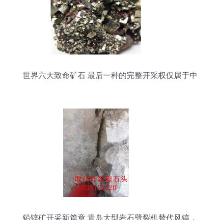
世界六大致命矿石 最后一种的完整开采权仅属于中
国
铅锌矿开采新篇章 青岛大型岩石劈裂机替代风镐，