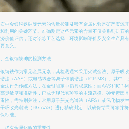
矿石中金银铜铁砷等元素的含量检测及稀有金属化验是矿产资源
发和利用的关键环节。准确测定这些元素的含量不仅关系到矿石
经济价值评估，还对冶炼工艺选择、环境影响评价及安全生产具
重要意义。
一、金银铜铁砷的检测方法
金银铜铁作为常见金属元素，其检测通常采用火试金法、原子吸
谱法（AAS）或电感耦合等离子体质谱法（ICP-MS）。其中，
金法作为传统方法，在金银测定中仍具权威性；而AAS和ICP-M
因高灵敏度和准确性，已成为现代实验室的主流选择。砷元素因
有毒性，需特别关注，常用原子荧光光谱法（AFS）或氢化物发生
子吸收光谱法（HG-AAS）进行精确测定，以确保结果可靠并
环保标准。
二、稀有金属化验的重要性