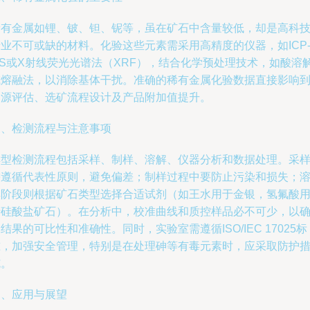
稀有金属如锂、铍、钽、铌等，虽在矿石中含量较低，却是高科
业不可或缺的材料。化验这些元素需采用高精度的仪器，如ICP
MS或X射线荧光光谱法（XRF），结合化学预处理技术，如酸溶
或熔融法，以消除基体干扰。准确的稀有金属化验数据直接影响
资源评估、选矿流程设计及产品附加值提升。
三、检测流程与注意事项
典型检测流程包括采样、制样、溶解、仪器分析和数据处理。采
需遵循代表性原则，避免偏差；制样过程中要防止污染和损失；
解阶段则根据矿石类型选择合适试剂（如王水用于金银，氢氟酸
于硅酸盐矿石）。在分析中，校准曲线和质控样品必不可少，以
结果的可比性和准确性。同时，实验室需遵循ISO/IEC 17025标
准，加强安全管理，特别是在处理砷等有毒元素时，应采取防护
施。
四、应用与展望