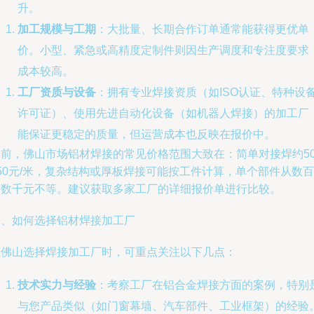
升。
加工规模与工期
：大批量、长期合作订单通常能获得更优单
价。小型、紧急或高精度定制件则因生产调度和专注度要求
成本较高。
工厂资质与设备
：拥有专业焊接资质（如ISO认证、特种设
许可证）、使用先进自动化设备（如机器人焊接）的加工厂
能保证更稳定的质量，但运营成本也反映在报价中。
当前，佛山市场铝材焊接的常见价格范围大致在：简单对接焊约50
50元/米，复杂结构或厚板焊接可能按工件计算，单个部件从数百
到数千元不等。建议获取多家工厂的详细报价单进行比较。
二、如何选择铝材焊接加工厂
在佛山选择焊接加工厂时，可重点关注以下几点：
技术实力与经验
：考察工厂在铝合金焊接方面的案例，特别
与您产品类似（如门窗幕墙、汽车部件、工业框架）的经验