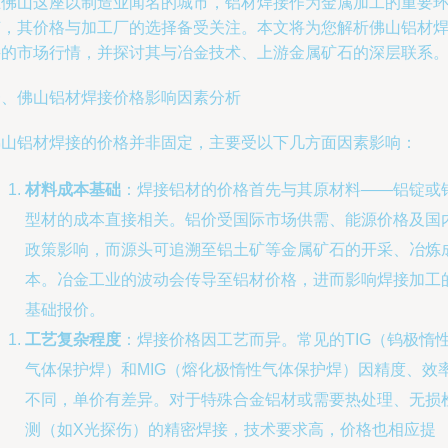
在佛山这座以制造业闻名的城市，铝材焊接作为金属加工的重要
节，其价格与加工厂的选择备受关注。本文将为您解析佛山铝材
接的市场行情，并探讨其与冶金技术、上游金属矿石的深层联系
一、佛山铝材焊接价格影响因素分析
佛山铝材焊接的价格并非固定，主要受以下几方面因素影响：
材料成本基础
：焊接铝材的价格首先与其原材料——铝锭或
型材的成本直接相关。铝价受国际市场供需、能源价格及国
政策影响，而源头可追溯至铝土矿等金属矿石的开采、冶炼
本。冶金工业的波动会传导至铝材价格，进而影响焊接加工
基础报价。
工艺复杂程度
：焊接价格因工艺而异。常见的TIG（钨极惰
气体保护焊）和MIG（熔化极惰性气体保护焊）因精度、效
不同，单价有差异。对于特殊合金铝材或需要热处理、无损
测（如X光探伤）的精密焊接，技术要求高，价格也相应提