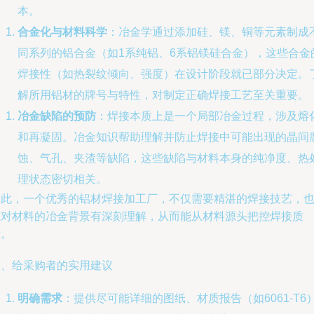
本。
合金化与材料科学
：冶金学通过添加硅、镁、铜等元素制成
同系列的铝合金（如1系纯铝、6系铝镁硅合金），这些合金
焊接性（如热裂纹倾向、强度）在设计阶段就已部分决定。
解所用铝材的牌号与特性，对制定正确焊接工艺至关重要。
冶金缺陷的预防
：焊接本质上是一个局部冶金过程，涉及熔
和再凝固。冶金知识帮助理解并防止焊接中可能出现的晶间
蚀、气孔、夹渣等缺陷，这些缺陷与材料本身的纯净度、热
理状态密切相关。
因此，一个优秀的铝材焊接加工厂，不仅需要精湛的焊接技艺，
应对材料的冶金背景有深刻理解，从而能从材料源头把控焊接质
量。
四、给采购者的实用建议
明确需求
：提供尽可能详细的图纸、材质报告（如6061-T6