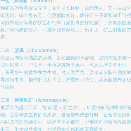
一名：辉锑矿（Stibnite）
这种矿石闪烁着金属光泽，晶体呈长柱状，颇为迷人。其主要成
是硫化锑。锑本身有毒，但更危险的是，辉锑矿在开采和加工过
中可能释放出有毒的锑尘和气体（如剧毒的锑化氢），长期接触
导致严重的肺部疾病、心脏问题甚至癌症。历史上，矿工们常因
受害。
二名：蓝矾（Chalcanthite）
拥有迷人湖蓝色结晶的蓝矾，是硫酸铜的水合物。它的毒性来自
可溶性铜离子。即便是一小块蓝矾溶于水中，也足以污染整个池
塘，杀死水中的植物和微生物。对人类而言，误食或皮肤长期接
会导致铜中毒，损伤肝脏和肾脏，严重时可致命。其美丽的外表
具欺骗性。
三名：砷黄铁矿（Arsenopyrite）
常被误认为是金矿石（故有‘愚人金’之称），砷黄铁矿是砷和铁的
化物。它是砷的主要矿石来源。当被加热或击打时，它会释放出
毒的砷蒸汽和含砷粉尘。砷是著名的毒药，少量即可导致急性或
性中毒，引发皮肤病变、神经系统损伤和多器官癌变。