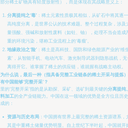
然部分稀土矿物具有轻度放射性），而是体现在其战略意义上：
分离提纯之‘毒’
：稀土元素性质极其相似，从矿石中将其逐
高纯度分离，是世界公认的技术难题。整个过程复杂，涉及
量强酸、强碱和放射性废料（如钍、铀），处理不当会造成
重的环境污染，堪称工业流程上的‘毒瘤’。
地缘政治之‘险’
：稀土是高科技、国防和绿色能源产业的‘维
素’，从智能手机、电动汽车、激光制导武器到隐形战机，无
离得开它。谁掌握了稀土的供应链，谁就握有战略主动权。
而为什么说，最后一种（指具备完整工业链条的稀土开采与提炼
有中国能够‘完整开采’？
这里的‘完整开采’指的是从勘探、采矿、选矿到最关键的
分离提纯
材料加工
的全产业链能力。中国在这一领域的优势是全方位且历
形成的：
资源与历史布局
：中国拥有世界上最完整的稀土资源谱系，
其是中重稀土储量优势明显。自上世纪下半叶起，中国就开