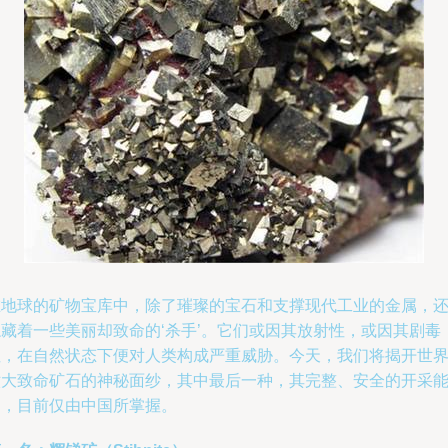
在地球的矿物宝库中，除了璀璨的宝石和支撑现代工业的金属，
隐藏着一些美丽却致命的‘杀手’。它们或因其放射性，或因其剧毒
性，在自然状态下便对人类构成严重威胁。今天，我们将揭开世
六大致命矿石的神秘面纱，其中最后一种，其完整、安全的开采
力，目前仅由中国所掌握。