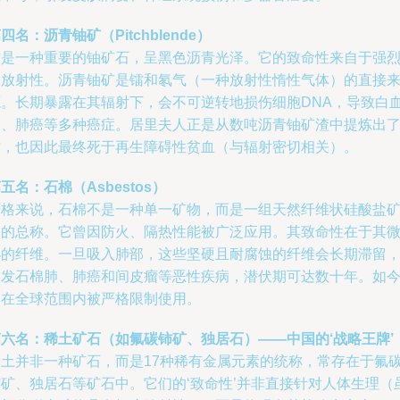
四名：沥青铀矿（Pitchblende）
这是一种重要的铀矿石，呈黑色沥青光泽。它的致命性来自于强
的放射性。沥青铀矿是镭和氡气（一种放射性惰性气体）的直接
源。长期暴露在其辐射下，会不可逆转地损伤细胞DNA，导致白
病、肺癌等多种癌症。居里夫人正是从数吨沥青铀矿渣中提炼出
镭，也因此最终死于再生障碍性贫血（与辐射密切相关）。
五名：石棉（Asbestos）
严格来说，石棉不是一种单一矿物，而是一组天然纤维状硅酸盐
物的总称。它曾因防火、隔热性能被广泛应用。其致命性在于其
小的纤维。一旦吸入肺部，这些坚硬且耐腐蚀的纤维会长期滞留
引发石棉肺、肺癌和间皮瘤等恶性疾病，潜伏期可达数十年。如
已在全球范围内被严格限制使用。
第六名：稀土矿石（如氟碳铈矿、独居石）——中国的‘战略王牌’
稀土并非一种矿石，而是17种稀有金属元素的统称，常存在于氟
铈矿、独居石等矿石中。它们的‘致命性’并非直接针对人体生理（