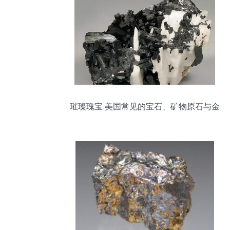
璀璨瑰宝 美国常见的宝石、矿物原石与金
属矿石