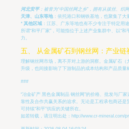
河北安平
：被誉为“中国丝网之乡”，拥有从拔丝、织
天津、山东等地
：依托港口和钢铁基地，也聚集了大
*
其他区域
：江苏、广东等地也有不少专注于特定用
所谓“和平厂家”，可能指位于上述产业集群中、以“
力。
五、 从金属矿石到钢丝网：产业链
理解钢丝网市场，离不开对上游的洞察。金属矿石（
升级，也间接影响了下游制品的成本结构和产品质量
###
“冶金矿产 黑色金属制品 钢丝网”的价格、批发与
靠性及合作共赢关系的追求。无论是工程承包商还是
可持续“和平”供应的关键所在。
如若转载，请注明出处：http://www.cr-mineral.com/prod
更新时间：2026-08-04 16:03:24