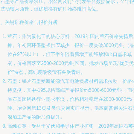
通石墨等产品价格承压。冶金网及行业批发平台数据显示，全年
价波动较为频繁，但优质稀有矿种始终维持高位。
二、关键矿种价格与报价分析
萤石：作为氟化工的核心原料，2019年国内萤石价格先扬后
抑。年初因环保整顿供应减少，报价一度突破3000元/吨（
位在97%以上），但下半年随着新增产能释放和出口需求减
弱，价格回落至2500-2800元/吨区间。批发市场呈现“优质优
价”特点，高纯度酸级萤石备受青睐。
石墨：鳞片石墨受新能源汽车电池负极材料需求拉动，价格
持坚挺，其中-195规格高端产品报价约5000-6000元/吨；而
晶石墨因钢铁行业需求平淡，价格相对稳定在2000-3000元/
吨。冶金网第13页及类似交易页面显示，供应商普遍关注石
深加工产品的附加值提升。
高纯石英：受益于光伏和半导体产业扩张，2019年高纯石英