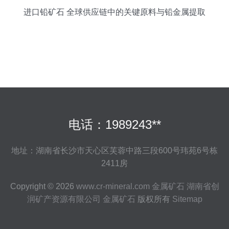
进口铅矿石 全球供应链中的关键原料与铅金属提取
电话：1989243**
地址：湖南省长沙市天心区芙蓉中路三段600号玮苑6号栋
2411房
Copyright © 2026
www.cr-mineral.com
金属矿石
湖南省创
润矿产资源有限公司
金属矿石
版权所有
Sitemap