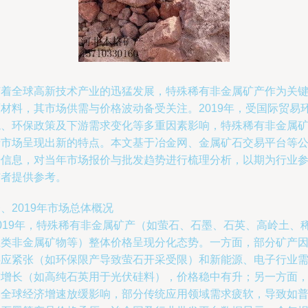
随着全球高新技术产业的迅猛发展，特殊稀有非金属矿产作为关
原材料，其市场供需与价格波动备受关注。2019年，受国际贸易
境、环保政策及下游需求变化等多重因素影响，特殊稀有非金属
产市场呈现出新的特点。本文基于冶金网、金属矿石交易平台等
开信息，对当年市场报价与批发趋势进行梳理分析，以期为行业
与者提供参考。
、2019年市场总体概况
2019年，特殊稀有非金属矿产（如萤石、石墨、石英、高岭土、
土类非金属矿物等）整体价格呈现分化态势。一方面，部分矿产
供应紧张（如环保限产导致萤石开采受限）和新能源、电子行业
求增长（如高纯石英用于光伏硅料），价格稳中有升；另一方面
受全球经济增速放缓影响，部分传统应用领域需求疲软，导致如