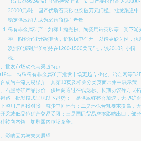
（SiO2≥99.99%）价格持续上涨，进口产品报价高达20000-
30000元/吨，国产优质石英砂也突破万元门槛。批发渠道中
稳定供应能力成为采购商核心考量。
稀有非金属矿产：如稀土抛光粉、陶瓷用锆英砂等，受下游
学、陶瓷行业升级推动，价格稳中有升。以锆英砂为例，优
澳洲矿源到岸价维持在1200-1500美元/吨，较2018年小幅上
涨。
三、批发市场动态与渠道特点
019年，特殊稀有非金属矿产批发市场更趋专业化。冶金网等B2
平台成为主流交易媒介，其第13页及相关分类页面常集中展示萤
石、石墨等矿产品报价，供应商通过在线竞标、长期协议等方式
展销路。批发模式呈现以下趋势：一是供应链整合加速，大型矿
与下游用户直接对接，减少中间环节；二是环保合规要求提高，
证开采或低品位矿产交易受限；三是国际贸易摩擦影响出口，部
矿种转向内销，加剧国内市场竞争。
四、影响因素与未来展望