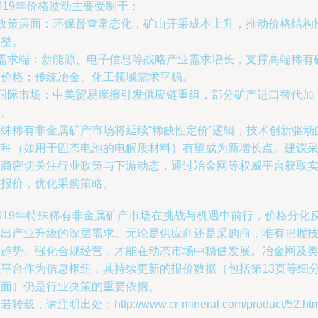
019年价格波动主要受制于：
- 政策层面：环保督查常态化，矿山开采成本上升，推动价格结构
调整。
- 需求端：新能源、电子信息等战略产业需求增长，支撑高端稀有
种价格；传统冶金、化工领域需求平稳。
- 国际市场：中美贸易摩擦引发供应链重组，部分矿产进口替代加
速。
特殊稀有非金属矿产市场将延续“稀缺性定价”逻辑，技术创新驱动
矿种（如用于固态电池的电解质材料）有望成为新增长点。建议
购商密切关注行业政策与下游动态，通过冶金网等权威平台获取
时报价，优化采购策略。
2019年特殊稀有非金属矿产市场在挑战与机遇中前行，价格分化
映出产业升级的深层需求。无论是供应商还是采购商，唯有把握
术趋势、强化合规经营，才能在动态市场中稳健发展。冶金网及
似平台作为信息枢纽，其持续更新的报价数据（包括第13页等细
页面）仍是行业决策的重要依据。
若转载，请注明出处：http://www.cr-mineral.com/product/52.htm