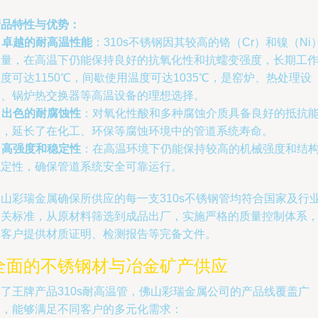
产品特性与优势：
.
卓越的耐高温性能
：310s不锈钢因其较高的铬（Cr）和镍（Ni
含量，在高温下仍能保持良好的抗氧化性和抗蠕变强度，长期工
度可达1150℃，间歇使用温度可达1035℃，是窑炉、热处理设
备、锅炉热交换器等高温设备的理想选择。
.
出色的耐腐蚀性
：对氧化性酸和多种腐蚀介质具备良好的抵抗
力，延长了在化工、环保等腐蚀环境中的管道系统寿命。
.
高强度和稳定性
：在高温环境下仍能保持较高的机械强度和结
稳定性，确保管道系统安全可靠运行。
佛山彩瑞金属确保所供应的每一支310s不锈钢管均符合国家及行
相关标准，从原材料筛选到成品出厂，实施严格的质量控制体系
为客户提供材质证明、检测报告等完备文件。
全面的不锈钢材与冶金矿产供应
除了王牌产品310s耐高温管，佛山彩瑞金属公司的产品线覆盖广
泛，能够满足不同客户的多元化需求：