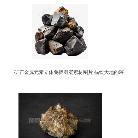
矿石金属元素立体免抠图案素材图片 描绘大地的璀
璨宝藏